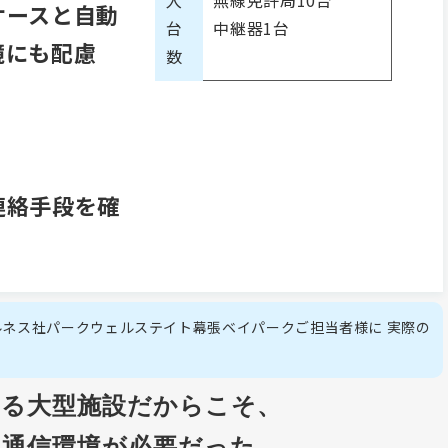
入
無線免許局10台
ケースと自動
台
中継器1台
境にも配慮
数
、
連絡手段を確
ネス社パークウェルステイト幕張ベイパークご担当者様に 実際の
える大型施設だからこそ、
る通信環境が必要だった。