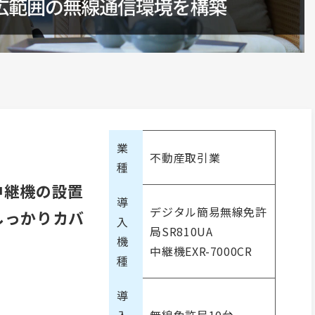
業
不動産取引業
種
中継機の設置
導
デジタル簡易無線免許
しっかりカバ
入
局SR810UA
機
中継機EXR-7000CR
種
導