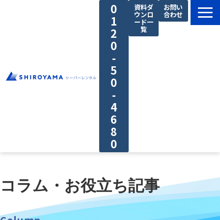
0
資料ダ
お問い
ウンロ
合わせ
1
ード一
覧
2
0
-
5
0
-
4
6
8
0
料金プラン
私たちの強み
コラム・お役立ち記事
ご利用の流れ
導入事例