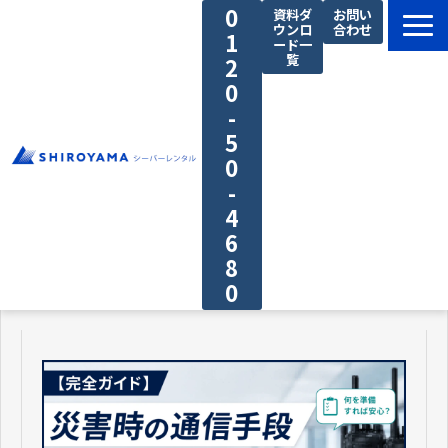
0
資料ダ
お問い
ウンロ
合わせ
1
ード一
覧
2
0
-
5
0
-
4
6
8
0
料金プラン
私たちの強み
ご利用の流れ
導入事例