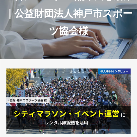
コラム
｜公益財団法人神戸市スポー
よくあるご質問
ツ協会様