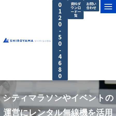
0
資料ダ
お問い
ウンロ
合わせ
1
ード一
覧
2
0
-
5
0
-
4
6
8
0
料金プラン
私たちの強み
シティマラソンやイベントの
ご利用の流れ
運営にレンタル無線機を活用
導入事例