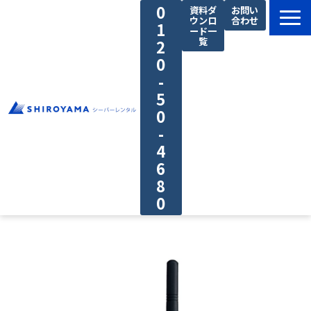
0
資料ダ
お問い
ウンロ
合わせ
1
ード一
覧
2
0
-
5
0
-
4
6
8
0
料金プラン
私たちの強み
ご利用の流れ
導入事例