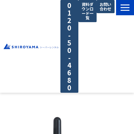
0
資料ダ
お問い
ウンロ
合わせ
1
ード一
覧
2
0
-
5
0
-
4
6
8
0
料金プラン
私たちの強み
ご利用の流れ
導入事例