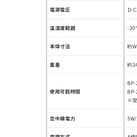
電源電圧
ＤＣ
温湿度範囲
-2
本体寸法
約W
重量
約2
BP
使用可能時間
BP
※受
空中線電力
5W/
変調方式
4値