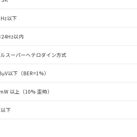
8kHz以下
324Hz以内
ブルスーパーヘテロダイン方式
dBμV以下（BER=1%）
0mW 以上（10% 歪時）
W以下