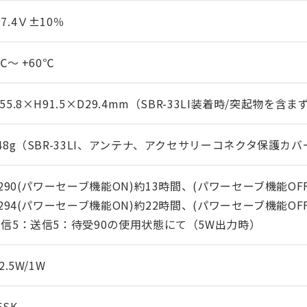
7.4Ｖ±10％
0℃～ +60℃
55.8×H91.5×D29.4mm（SBR-33LI装着時/突起物を含ま
48g（SBR-33LI、アンテナ、アクセサリーコネクタ保護カ
-290(パワーセーブ機能ON)約13時間、(パワーセーブ機能OFF
-294(パワーセーブ機能ON)約22時間、(パワーセーブ機能OFF
信5：送信5：待受90の使用状態にて（5W出力時）
2.5W/1W
FSK