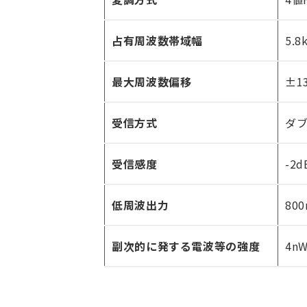
占有周波数帯域幅
5.
最大周波数偏移
±1
受信方式
ダ
受信感度
-2
低周波出力
80
副次的に発する電波等の強度
4n