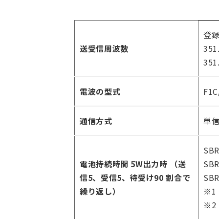
登録
送受信周波数
35
35
電波の型式
F1C
通信方式
単
SB
電池持続時間 5W出力時 （送
SB
信5、受信5、待受け90 割合で
SB
繰り返し）
※1
※2