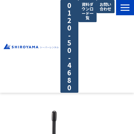
0
資料ダ
お問い
ウンロ
合わせ
1
ード一
覧
2
0
-
5
0
-
4
6
8
0
料金プラン
私たちの強み
ご利用の流れ
導入事例