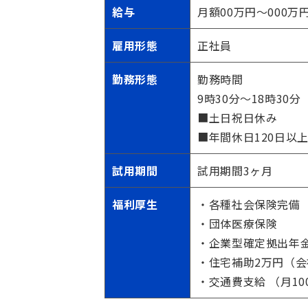
給与
月額00万円〜000万
雇用形態
正社員
勤務形態
勤務時間
9時30分～18時30
■土日祝日休み
■年間休日120日以
試用期間
試用期間3ヶ月
福利厚生
・各種社会保険完備
・団体医療保険
・企業型確定拠出年
・住宅補助2万円（会
・交通費支給 （月100